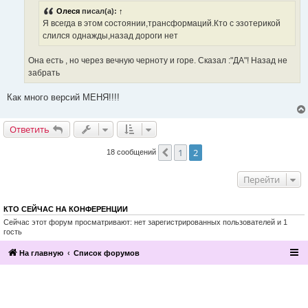
и
Олеся
писал(а):
↑
т
а
Я всегда в этом состоянии,трансформаций.Кто с эзотерикой
н
слился однажды,назад дороги нет
н
о
е
Она есть , но через вечную черноту и горе. Сказал :"ДА"! Назад не
с
о
забрать
о
б
щ
Как много версий МЕНЯ!!!!
е
н
и
Ответить
е
1
2
Пред.
18 сообщений
Перейти
КТО СЕЙЧАС НА КОНФЕРЕНЦИИ
Сейчас этот форум просматривают: нет зарегистрированных пользователей и 1
гость
На главную
Список форумов
2016, Клуб эзотерики и непознанного
“Эзомагистраль”. Вы можете больше,