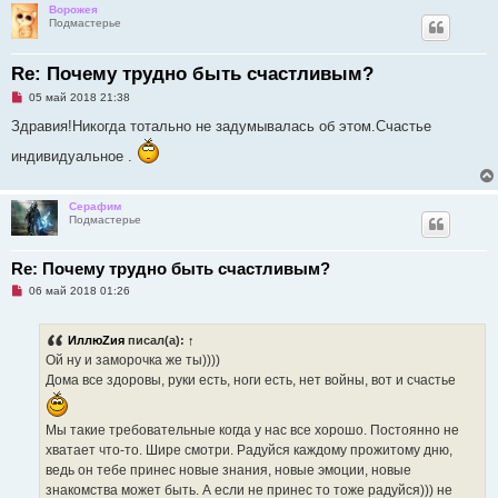
Ворожея
Подмастерье
Re: Почему трудно быть счастливым?
Н
05 май 2018 21:38
е
п
Здравия!Никогда тотально не задумывалась об этом.Счастье
р
о
индивидуальное .
ч
и
т
а
Серафим
н
Подмастерье
н
о
е
Re: Почему трудно быть счастливым?
с
о
Н
06 май 2018 01:26
о
е
б
п
щ
р
е
ИллюZия
писал(а):
↑
о
н
ч
Ой ну и заморочка же ты))))
и
и
е
Дома все здоровы, руки есть, ноги есть, нет войны, вот и счастье
т
а
н
н
Мы такие требовательные когда у нас все хорошо. Постоянно не
о
хватает что-то. Шире смотри. Радуйся каждому прожитому дню,
е
с
ведь он тебе принес новые знания, новые эмоции, новые
о
знакомства может быть. А если не принес то тоже радуйся))) не
о