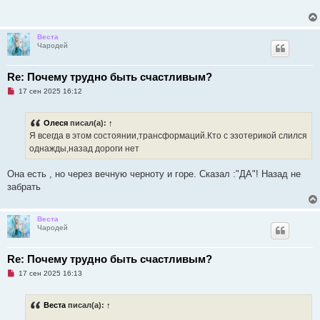
о
е
ч
н
и
и
т
е
Веста
а
Чародей
н
н
о
е
Re: Почему трудно быть счастливым?
с
Н
о
17 сен 2025 16:12
е
о
п
б
р
щ
Олеся
писал(а):
↑
о
е
ч
н
Я всегда в этом состоянии,трансформаций.Кто с эзотерикой слился
и
и
однажды,назад дороги нет
т
е
а
н
Она есть , но через вечную черноту и горе. Сказал :"ДА"! Назад не
н
о
забрать
е
с
о
о
Веста
б
Чародей
щ
е
н
Re: Почему трудно быть счастливым?
и
е
Н
17 сен 2025 16:13
е
п
р
Веста
писал(а):
↑
о
ч