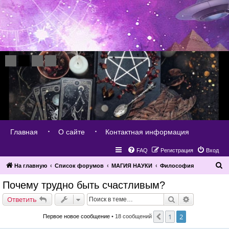
Главная
О сайте
Контактная информация
FAQ
Регистрация
Вход
П
На главную
Список форумов
МАГИЯ НАУКИ
Философия
о
Почему трудно быть счастливым?
и
Поиск
Расширенн
Ответить
с
к
1
2
Пред.
Первое новое сообщение
• 18 сообщений