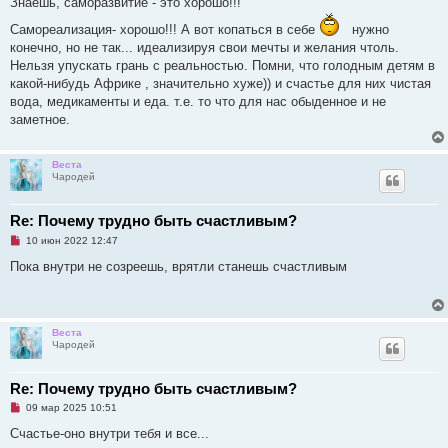
б
Знаешь, саморазвитие - это хорошо!!!
р
щ
о
е
Самореализация- хорошо!!! А вот копаться в себе
нужно
ч
н
конечно, но не так... идеализируя свои мечты и желания чтоль.
и
и
т
е
Нельзя упускать грань с реальностью. Помни, что голодным детям в
а
какой-нибудь Африке , значительно хуже)) и счастье для них чистая
н
н
вода, медикаменты и еда. т.е. то что для нас обыденное и не
о
заметное.
е
с
о
о
Веста
б
Чародей
щ
е
н
и
Re: Почему трудно быть счастливым?
е
Н
10 июн 2022 12:47
е
п
Пока внутри не созреешь, врятли станешь счастливым
р
о
ч
и
т
Веста
а
Чародей
н
н
о
е
Re: Почему трудно быть счастливым?
с
Н
о
09 мар 2025 10:51
е
о
п
б
Счастье-оно внутри тебя и все...
р
щ