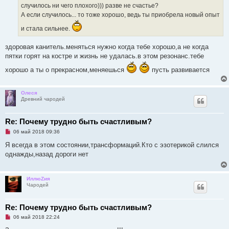
б
случилось ни чего плохого))) разве не счастье?
щ
А если случилось... то тоже хорошо, ведь ты приобрела новый опыт
е
н
и
и стала сильнее.
е
здоровая канитель.меняться нужно когда тебе хорошо,а не когда
пятки горят на костре и жизнь не удалась.в этом резонанс.тебе
хорошо а ты о прекрасном,меняешься
пусть развивается
Олеся
Древний чародей
Re: Почему трудно быть счастливым?
Н
06 май 2018 09:36
е
п
Я всегда в этом состоянии,трансформаций.Кто с эзотерикой слился
р
однажды,назад дороги нет
о
ч
и
т
ИллюZия
а
Чародей
н
н
о
е
Re: Почему трудно быть счастливым?
с
Н
о
06 май 2018 22:24
е
о
п