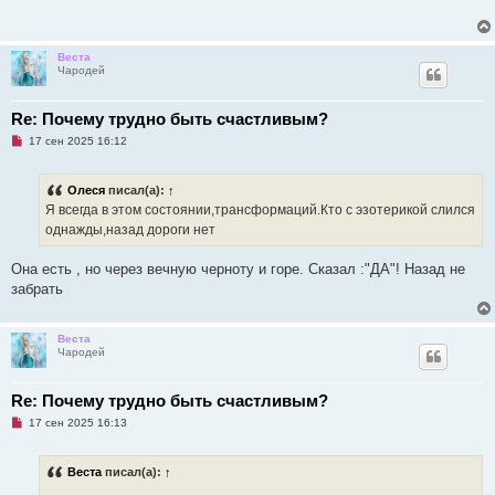
о
е
ч
н
и
и
т
е
Веста
а
Чародей
н
н
о
е
Re: Почему трудно быть счастливым?
с
Н
о
17 сен 2025 16:12
е
о
п
б
р
щ
Олеся
писал(а):
↑
о
е
ч
н
Я всегда в этом состоянии,трансформаций.Кто с эзотерикой слился
и
и
однажды,назад дороги нет
т
е
а
н
Она есть , но через вечную черноту и горе. Сказал :"ДА"! Назад не
н
о
забрать
е
с
о
о
Веста
б
Чародей
щ
е
н
Re: Почему трудно быть счастливым?
и
е
Н
17 сен 2025 16:13
е
п
р
Веста
писал(а):
↑
о
ч