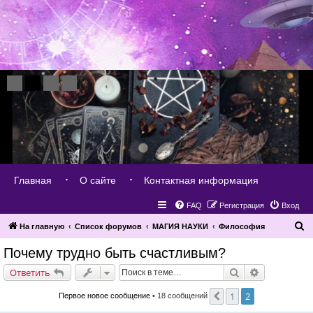
Главная
О сайте
Контактная информация
FAQ
Регистрация
Вход
П
На главную
Список форумов
МАГИЯ НАУКИ
Философия
о
Почему трудно быть счастливым?
и
Поиск
Расширенн
Ответить
с
к
1
2
Пред.
Первое новое сообщение
• 18 сообщений