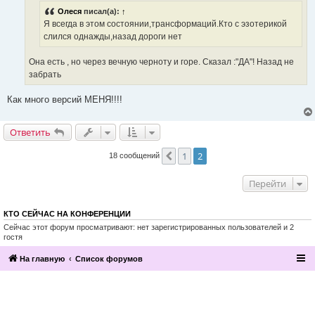
и
Олеся
писал(а):
↑
т
а
Я всегда в этом состоянии,трансформаций.Кто с эзотерикой
н
слился однажды,назад дороги нет
н
о
е
Она есть , но через вечную черноту и горе. Сказал :"ДА"! Назад не
с
о
забрать
о
б
щ
Как много версий МЕНЯ!!!!
е
н
и
Ответить
е
1
2
Пред.
18 сообщений
Перейти
КТО СЕЙЧАС НА КОНФЕРЕНЦИИ
Сейчас этот форум просматривают: нет зарегистрированных пользователей и 2
гостя
На главную
Список форумов
2016, Клуб эзотерики и непознанного
“Эзомагистраль”. Вы можете больше,