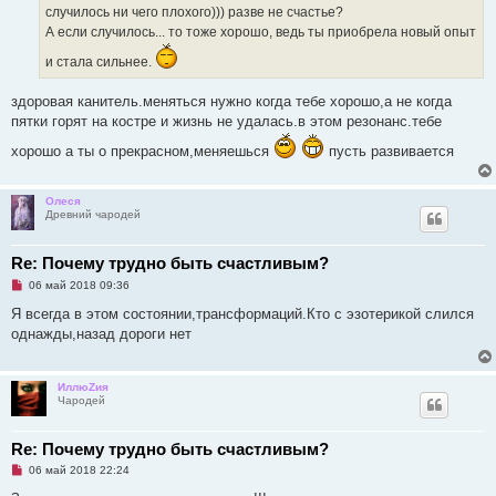
б
случилось ни чего плохого))) разве не счастье?
щ
А если случилось... то тоже хорошо, ведь ты приобрела новый опыт
е
н
и
и стала сильнее.
е
здоровая канитель.меняться нужно когда тебе хорошо,а не когда
пятки горят на костре и жизнь не удалась.в этом резонанс.тебе
хорошо а ты о прекрасном,меняешься
пусть развивается
Олеся
Древний чародей
Re: Почему трудно быть счастливым?
Н
06 май 2018 09:36
е
п
Я всегда в этом состоянии,трансформаций.Кто с эзотерикой слился
р
однажды,назад дороги нет
о
ч
и
т
ИллюZия
а
Чародей
н
н
о
е
Re: Почему трудно быть счастливым?
с
Н
о
06 май 2018 22:24
е
о
п