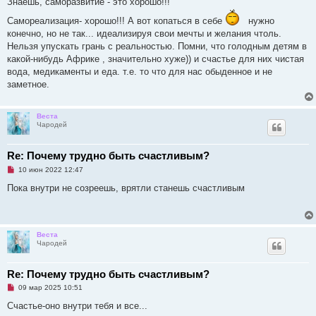
б
Знаешь, саморазвитие - это хорошо!!!
р
щ
о
е
Самореализация- хорошо!!! А вот копаться в себе
нужно
ч
н
конечно, но не так... идеализируя свои мечты и желания чтоль.
и
и
т
е
Нельзя упускать грань с реальностью. Помни, что голодным детям в
а
какой-нибудь Африке , значительно хуже)) и счастье для них чистая
н
н
вода, медикаменты и еда. т.е. то что для нас обыденное и не
о
заметное.
е
с
о
о
Веста
б
Чародей
щ
е
н
и
Re: Почему трудно быть счастливым?
е
Н
10 июн 2022 12:47
е
п
Пока внутри не созреешь, врятли станешь счастливым
р
о
ч
и
т
Веста
а
Чародей
н
н
о
е
Re: Почему трудно быть счастливым?
с
Н
о
09 мар 2025 10:51
е
о
п
б
Счастье-оно внутри тебя и все...
р
щ