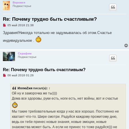
Ворожея
Подмастерье
Re: Почему трудно быть счастливым?
Н
05 май 2018 21:38
е
п
Здравия!Никогда тотально не задумывалась об этом.Счастье
р
о
индивидуальное .
ч
и
т
а
Серафим
н
Подмастерье
н
о
е
Re: Почему трудно быть счастливым?
с
о
Н
06 май 2018 01:26
о
е
б
п
щ
р
е
ИллюZия
писал(а):
↑
о
н
ч
Ой ну и заморочка же ты))))
и
и
е
Дома все здоровы, руки есть, ноги есть, нет войны, вот и счастье
т
а
н
н
Мы такие требовательные когда у нас все хорошо. Постоянно не
о
хватает что-то. Шире смотри. Радуйся каждому прожитому дню,
е
с
ведь он тебе принес новые знания, новые эмоции, новые
о
знакомства может быть. А если не принес то тоже радуйся))) не
о