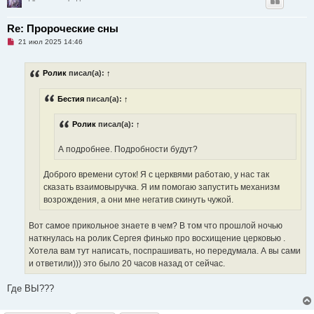
н
о
е
Re: Пророческие сны
с
Н
о
21 июл 2025 14:46
е
о
п
б
р
щ
Ролик
писал(а):
↑
о
е
ч
н
и
и
Бестия
писал(а):
↑
т
е
а
н
Ролик
писал(а):
↑
н
о
е
А подробнее. Подробности будут?
с
о
о
Доброго времени суток! Я с церквями работаю, у нас так
б
щ
сказать взаимовыручка. Я им помогаю запустить механизм
е
возрождения, а они мне негатив скинуть чужой.
н
и
е
Вот самое прикольное знаете в чем? В том что прошлой ночью
наткнулась на ролик Сергея финько про восхищение церковью .
Хотела вам тут написать, поспрашивать, но передумала. А вы сами
и ответили))) это было 20 часов назад от сейчас.
Где ВЫ???