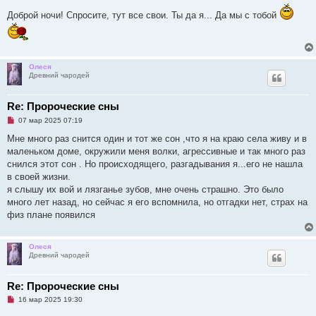
Доброй ночи! Спросите, тут все свои. Ты да я... Да мы с тобой
Олеся
Древний чародей
Re: Пророческие сны
Н
07 мар 2025 07:19
е
п
Мне много раз снится один и тот же сон ,что я на краю села живу и в
р
маленьком доме, окружили меня волки, агрессивные и так много раз
о
ч
снился этот сон . Но происходящего, разгадывания я...его не нашла
и
в своей жизни.
т
а
я слышу их вой и лязганье зубов, мне очень страшно. Это было
н
много лет назад, но сейчас я его вспомнила, но отгадки нет, страх на
н
о
физ плане появился
е
с
о
о
Олеся
б
Древний чародей
щ
е
н
Re: Пророческие сны
и
е
Н
16 мар 2025 19:30
е
п