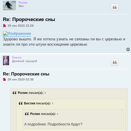
Ролик
Маг
Re: Пророческие сны
Н
26 сен 2020 22:26
е
п
р
Здорово вышло. Я же хотела узнать не связаны ли вы с церковью и
о
ч
знаете ли про эти штуки восхищение церковью
и
т
а
н
Олеся
н
Древний чародей
о
е
с
Re: Пророческие сны
о
о
Н
28 сен 2020 02:36
б
е
щ
п
е
р
н
Ролик
писал(а):
↑
о
и
ч
е
и
Бестия
писал(а):
↑
т
а
н
Ролик
писал(а):
↑
н
о
е
А подробнее. Подробности будут?
с
о