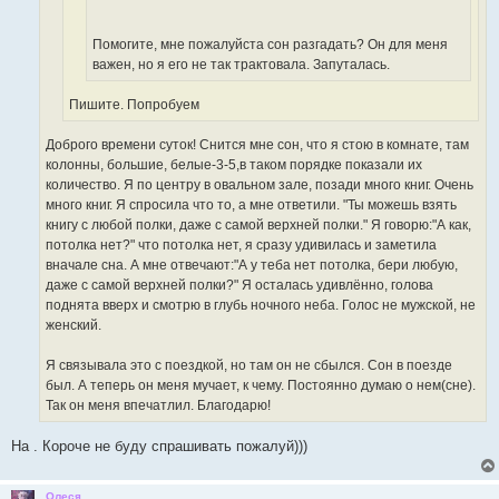
е
с
о
Помогите, мне пожалуйста сон разгадать? Он для меня
о
важен, но я его не так трактовала. Запуталась.
б
щ
е
Пишите. Попробуем
н
и
е
Доброго времени суток! Снится мне сон, что я стою в комнате, там
колонны, большие, белые-3-5,в таком порядке показали их
количество. Я по центру в овальном зале, позади много книг. Очень
много книг. Я спросила что то, а мне ответили. "Ты можешь взять
книгу с любой полки, даже с самой верхней полки." Я говорю:"А как,
потолка нет?" что потолка нет, я сразу удивилась и заметила
вначале сна. А мне отвечают:"А у теба нет потолка, бери любую,
даже с самой верхней полки?" Я осталась удивлённо, голова
поднята вверх и смотрю в глубь ночного неба. Голос не мужской, не
женский.
Я связывала это с поездкой, но там он не сбылся. Сон в поезде
был. А теперь он меня мучает, к чему. Постоянно думаю о нем(сне).
Так он меня впечатлил. Благодарю!
На . Короче не буду спрашивать пожалуй)))
Олеся