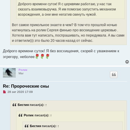
о
Доброго времени суток! Я с церквями работаю, у нас так
б
щ
сказать взаимовыручка. Я им помогаю запустить механизм
е
возрождения, а они мне негатив скинуть чужой.
н
и
е
Вот самое прикольное знаете в чем? В том что прошлой ночью
наткнулась на ролик Сергея финько про восхищение церковью .
Хотела вам тут написать, поспрашивать, но передумала. А вы сами
и ответили))) это было 20 часов назад от сейчас.
Доброго времени суток! Я без восхищения, скорей с уважением к
эгрегору, неболее
Ролик
Маг
Re: Пророческие сны
Н
28 окт 2020 17:09
е
п
р
Бестия
писал(а):
↑
о
ч
и
Ролик
писал(а):
↑
т
а
н
Бестия
писал(а):
↑
н
о