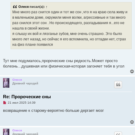
р
Олеся
писал(а):
↑
о
ч
Мне много раз снится один и тот же сон ,что я на краю села живу и
и
в маленьком доме, окружили меня волки, агрессивные и так много
т
а
раз снился этот сон . Но происходящего, разгадывания я...его не
н
нашла в своей жизни.
н
о
я слышу их вой и лязганье зубов, мне очень страшно. Это было
е
много лет назад, но сейчас я его вспомнила, но отгадки нет, страх
с
о
на физ плане появился
о
б
щ
е
Тут мне подумалось,пророческие сны редкость.Может просто
н
и
болезнь...душевная или физическая-которая загоняет тебя в угол
е
Олеся
Древний чародей
Re: Пророческие сны
Н
21 июл 2025 14:39
е
п
возвращение к старому-вероятно больше дергает мозг
р
о
ч
и
т
Олеся
а
Древний чародей
н