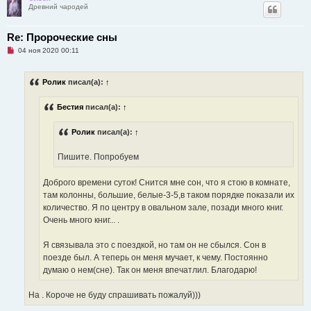
Древний чародей
Re: Пророческие сны
Н
04 ноя 2020 00:11
е
п
р
Ролик
писал(а):
↑
о
ч
и
Бестия
писал(а):
↑
т
а
н
Ролик
писал(а):
↑
н
о
е
Пишите. Попробуем
с
о
о
Доброго времени суток! Снится мне сон, что я стою в комнате,
б
щ
там колонны, большие, белые-3-5,в таком порядке показали их
е
количество. Я по центру в овальном зале, позади много книг.
н
и
Очень много книг... .
е
Я связывала это с поездкой, но там он не сбылся. Сон в
поезде был. А теперь он меня мучает, к чему. Постоянно
думаю о нем(сне). Так он меня впечатлил. Благодарю!
На . Короче не буду спрашивать пожалуй)))