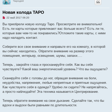
Чародей
Новая колода ТАРО
Н
22 май 2017 06:20
е
п
Вы приобрели новую колоду Таро. Просмотрите ее внимательно!
р
Есть ли карты которые привлекают вас больше всего? Есть ли те,
о
ч
которые вам чем-то не понравились?Отложите такие карты, с ними
и
надо наладить контакт.
т
а
н
Соберите все свое внимание и направьте его на комнату, в которой
н
о
вы сейчас находитесь. Обратите внимание на размер этого
е
помещения, интерьер, освещение, шумы, запахи.....
с
о
о
Теперь , закройте глаза и просканируйте себя. Как вы себя
б
щ
чувствуете? Какой ваш энергетический уровень? Что вы ощущаете?
е
н
и
Сканируйте себя с головы до ног, обращая внимание на боли,
е
неудобства, напряжения, любые неприятные и приятные ощущения.
Как чувствуете себя в одежде? Удобно ли сидите? Не напрягайтесь,
а просто наблюдайте! Эта техника называется Центрирование.
Теперь обратите внимание на свое дыхание. Сделайте так, что бы
вдохи и выдохи были равными по длительности.