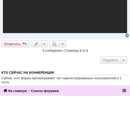
Ответить
4 сообщения • Страница
1
из
1
Перейти
КТО СЕЙЧАС НА КОНФЕРЕНЦИИ
Сейчас этот форум просматривают: нет зарегистрированных пользователей и 1
гость
На главную
Список форумов
2016, Клуб эзотерики и непознанного
“Эзомагистраль”. Вы можете больше,
чем вам известно.
Разработка и поддержка сайта —
По вопросам сотрудничества
компания «Манатекс».
обращайтесь по адресу info@ezo-
magistral.ru