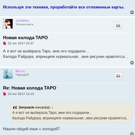
Используя эти техники, проработайте все отложенные карты.
Je0000le
Ученик мага
Новая колода ТАРО
Н
22 окт 2017 23:37
е
п
А я вот не выбирала Таро, мне его подарили...
р
Калода Райдера, впринципе нормальная...мне рисунки нравлятса...
о
ч
и
т
Веста
а
Чародей
н
н
о
е
Re: Новая колода ТАРО
с
Н
о
23 окт 2017 12:15
е
о
п
б
р
щ
Jerryvacle
писал(а):
↑
о
е
ч
н
А я вот не выбирала Таро, мне его подарили...
и
и
Калода Райдера, впринципе нормальная...мне рисунки нравлятса...
т
е
а
н
Нашли общий язык с колодой?
н
о