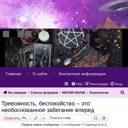
Главная
О сайте
Контактная информация
FAQ
Регистрация
Вход
П
На главную
Список форумов
МАГИЯ НАУКИ
Психология
о
Тревожность, беспокойство – это
и
необоснованное забегание вперед
с
Поиск
Расширенн
Ответить
к
Первое новое сообщение
• 1 сообщение • Страница
1
из
1