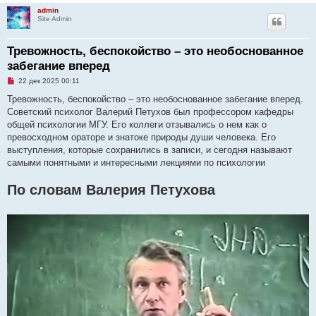
admin
Site Admin
Тревожность, беспокойство – это необоснованное
забегание вперед
Н
22 дек 2025 00:11
е
п
Тревожность, беспокойство – это необоснованное забегание вперед.
р
Советский психолог Валерий Петухов был профессором кафедры
о
ч
общей психологии МГУ. Его коллеги отзывались о нем как о
и
превосходном ораторе и знатоке природы души человека. Его
т
а
выступления, которые сохранились в записи, и сегодня называют
н
самыми понятными и интересными лекциями по психологии
н
о
е
По словам Валерия Петухова
с
о
о
б
щ
е
н
и
е