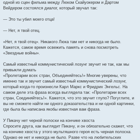
одной из сцен фильма между Люком Скайуокером и Дартом
Вейдером состоялся диалог, который звучал так:
— Это ты убил моего отца!
— Нет, я твой отец.
«Нет, я твой отец». Никакого Люка там нет и никогда не было.
Кажется, самое время освежить память и снова посмотреть
«Звездные войны».
Самый известный коммунистический лозунг звучит не так, как мы
привыкли думать
«Пролетарии всех стран, Объединяйтесь!» Многие уверены, что
именно так и звучит самый известный коммунистический лозунг,
который когда-то произнесли Карл Маркс и Фридрих Энгельс. На
самом деле эта фраза всегда выглядела так: «Пролетарии всех
стран, Соединяйтесь!». Кажется, что это звучит глупо? Погуглите, и
вы не сможете найти ни одного доказательства и ни одной картинки,
где была бы написана якобы известная вам фраза.
У Пикачу нет черной полоски на кончике хвоста
Спросите друга, как выглядит Пикачу, и он обязательно скажет, что
на кончике хвоста у этого мультяшного героя есть черная полоска.
Однако ее нет и никогда не было. Разве что на любительских