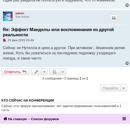
Один раз увидела не полосатую и подумала, что то новенькое.
е
с
о
о
admin
б
Site Admin
щ
е
н
Re: Эффект Манделы или воспоминания из другой
и
е
реальности
Н
25 фев 2025 20:49
е
п
Сейчас не Нутелла в цене,а другое. При активном , бешенном ритме
р
жизни, Хоть бы ухватиться за последнюю подножку уходящего
о
ч
поезда, и такое часто.
и
т
а
Ответить
н
н
о
3 сообщения • Страница
1
из
1
е
с
Перейти
о
о
б
щ
КТО СЕЙЧАС НА КОНФЕРЕНЦИИ
е
Сейчас этот форум просматривают: нет зарегистрированных пользователей и 1
н
и
гость
е
На главную
Список форумов