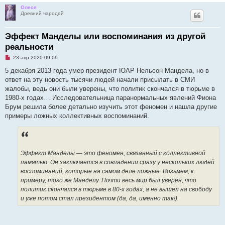
Олеся
Древний чародей
Эффект Манделы или воспоминания из другой
реальности
Н
23 апр 2020 09:09
е
п
5 декабря 2013 года умер президент ЮАР Нельсон Мандела, но в
р
ответ на эту новость тысячи людей начали присылать в СМИ
о
ч
жалобы, ведь они были уверены, что политик скончался в тюрьме в
и
1980-х годах… Исследовательница паранормальных явлений Фиона
т
а
Брум решила более детально изучить этот феномен и нашла другие
н
примеры ложных коллективных воспоминаний.
н
о
е
с
о
о
Эффект Манделы — это феномен, связанный с коллективной
б
щ
памятью. Он заключается в совпадении сразу у нескольких людей
е
воспоминаний, которые на самом деле ложные. Возьмем, к
н
и
примеру, того же Манделу. Почти весь мир был уверен, что
е
политик скончался в тюрьме в 80-х годах, а не вышел на свободу
и уже потом стал президентом (да, да, именно так!).