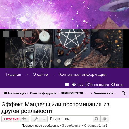
Главная
О сайте
Контактная информация
FAQ
Регистрация
Вход
П
На главную
Список форумов
ПЕРЕКРЕСТОК МИРОВ
Ментальный мир (плана мыслей)
о
Эффект Манделы или воспоминания из
и
другой реальности
с
Поиск
Расширенн
Ответить
к
Первое новое сообщение
• 3 сообщения • Страница
1
из
1