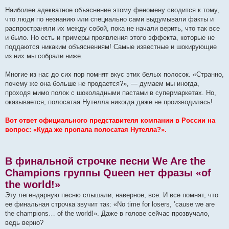
Наиболее адекватное объяснение этому феномену сводится к тому,
что люди по незнанию или специально сами выдумывали факты и
распространяли их между собой, пока не начали верить, что так все
и было. Но есть и примеры проявления этого эффекта, которые не
поддаются никаким объяснениям! Самые известные и шокирующие
из них мы собрали ниже.
Многие из нас до сих пор помнят вкус этих белых полосок. «Странно,
почему же она больше не продается?», — думаем мы иногда,
проходя мимо полок с шоколадными пастами в супермаркетах. Но,
оказывается, полосатая Нутелла никогда даже не производилась!
Вот ответ официального представителя компании в России на
вопрос: «Куда же пропала полосатая Нутелла?».
В финальной строчке песни We Are the
Champions группы Queen нет фразы «of
the world!»
Эту легендарную песню слышали, наверное, все. И все помнят, что
ее финальная строчка звучит так: «No time for losers, ’cause we are
the champions… of the world!». Даже в голове сейчас прозвучало,
ведь верно?