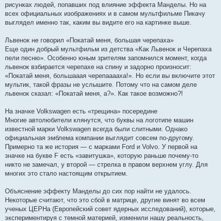
рисунках людей, попавших под влияние эффекта Манделы. Но на
всех официальных изображениях и в самом мультфильме Пикачу
выглядел именно так, каким вы видите его на картинке выше.
Львенок не говорил «Покатай меня, большая черепаха»
Еще один добрый мультфильм из детства «Как Львенок и Черепаха
пели песню». Особенно юным зрителям запомнился момент, когда
львенок взбирается черепахе на спину и задорно произносит:
«Покатай меня, большааая черепааааха!». Но если вы включите этот
мультик, такой фразы не услышите. Потому что на самом деле
львенок сказал: «Покатай меня, а?». Как такое возможно?!
На значке Volkswagen есть «трещина» посередине
Многие автолюбители клянутся, что буквы на логотипе машин
известной марки Volkswagen всегда были слитными. Однако
официальная эмблема компании выглядит совсем по-другому.
Примерно та же история — с марками Ford и Volvo. У первой на
значке на букве F есть «завитушка», которую раньше почему-то
никто не замечал, у второй — стрелка в правом верхнем углу. Для
многих это стало настоящим открытием.
Объяснение эффекту Манделы до сих пор найти не удалось.
Некоторые считают, что это сбой в матрице, другие винят во всем
ученых ЦЕРНа (Европейский совет ядерных исследований), которые,
экспериментируя с темной материей, изменили нашу реальность,