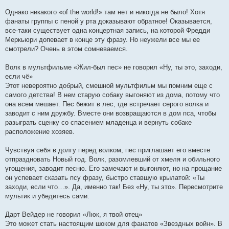
Однако никакого «of the world!» там нет и никогда не было! Хотя
фанаты группы с пеной у рта доказывают обратное! Оказывается,
все-таки существует одна концертная запись, на которой Фредди
Меркьюри допевает в конце эту фразу. Но неужели все мы ее
смотрели? Очень в этом сомневаемся.
Волк в мультфильме «Жил-был пес» не говорил «Ну, ты это, заходи,
если чё»
Этот невероятно добрый, смешной мультфильм мы помним еще с
самого детства! В нем старую собаку выгоняют из дома, потому что
она всем мешает. Пес бежит в лес, где встречает серого волка и
заводит с ним дружбу. Вместе они возвращаются в дом пса, чтобы
разыграть сценку со спасением младенца и вернуть собаке
расположение хозяев.
Чувствуя себя в долгу перед волком, пес приглашает его вместе
отпраздновать Новый год. Волк, разомлевший от хмеля и обильного
угощения, заводит песню. Его замечают и выгоняют, но на прощание
он успевает сказать псу фразу, быстро ставшую крылатой: «Ты
заходи, если что…». Да, именно так! Без «Ну, ты это». Пересмотрите
мультик и убедитесь сами.
Дарт Вейдер не говорил «Люк, я твой отец»
Это может стать настоящим шоком для фанатов «Звездных войн». В