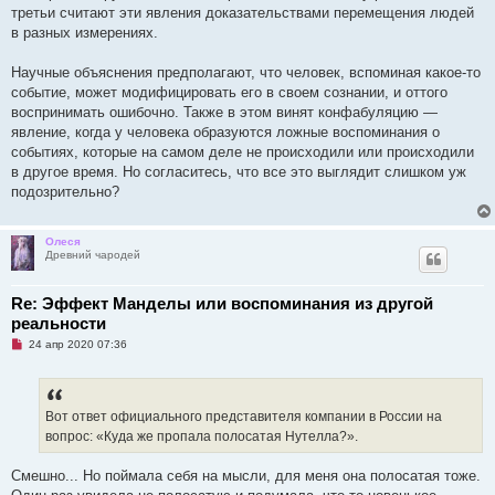
третьи считают эти явления доказательствами перемещения людей
в разных измерениях.
Научные объяснения предполагают, что человек, вспоминая какое-то
событие, может модифицировать его в своем сознании, и оттого
воспринимать ошибочно. Также в этом винят конфабуляцию —
явление, когда у человека образуются ложные воспоминания о
событиях, которые на самом деле не происходили или происходили
в другое время. Но согласитесь, что все это выглядит слишком уж
подозрительно?
Олеся
Древний чародей
Re: Эффект Манделы или воспоминания из другой
реальности
Н
24 апр 2020 07:36
е
п
р
о
ч
Вот ответ официального представителя компании в России на
и
вопрос: «Куда же пропала полосатая Нутелла?».
т
а
н
Смешно... Но поймала себя на мысли, для меня она полосатая тоже.
н
о