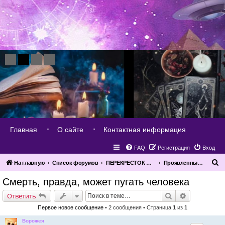
Главная
О сайте
Контактная информация
FAQ
Регистрация
Вход
П
На главную
Список форумов
ПЕРЕКРЕСТОК МИРОВ
Проявленный мир (план материй)
о
Смерть, правда, может пугать человека
и
Поиск
Расширенн
Ответить
с
Первое новое сообщение
• 2 сообщения • Страница
1
из
1
к
Ворожея