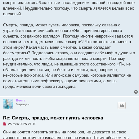
смерть является абсолютным наслаждением, полной разрядкой всех
влечений. Неудивительно поэтому, что смерть является целью всех
влечений.
Смерть, правда, может пугать человека, поскольку связана с
утратой личности или собственного «Я» – привилегированного
объекта, созданного взглядом. Поэтому многие невротики задаются
вопросом: а что ждет меня после смерти? Что останется от меня в
этом мире? Какая часть меня смертна, а какая обладает
бессмертием? Поддаваясь страху, они создают себе миф о душе и о
рае, где их личность якобы сохраняется после смерти. Поэтому
неудивительно, что люди, не имеющие этого собственного «Я», не
обладающие личностью, не боятся и смерти, как, например,
некоторые психотики. Или японские самураи, которые являются не
самостоятельными рефлексирующими личностями, а лишь
продолжением воли своего господина.
Веста
Чародей
Re: Смерть, правда, может пугать человека
Н
25 фев 2025 21:10
е
п
Они не боятся потерять жизнь на поле боя, не держатся за свою
р
личность, потому что изначально ее не имеют. Таким образом, мы
о