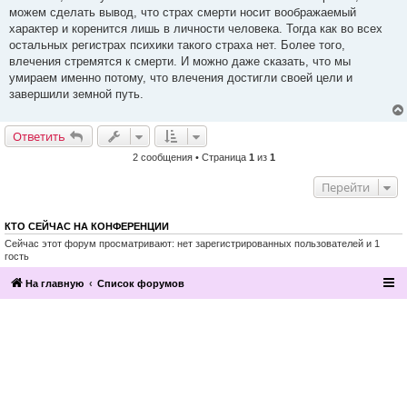
ч
можем сделать вывод, что страх смерти носит воображаемый
и
характер и коренится лишь в личности человека. Тогда как во всех
т
а
остальных регистрах психики такого страха нет. Более того,
н
влечения стремятся к смерти. И можно даже сказать, что мы
н
о
умираем именно потому, что влечения достигли своей цели и
е
завершили земной путь.
с
о
о
б
Ответить
щ
е
2 сообщения • Страница
1
из
1
н
и
е
Перейти
КТО СЕЙЧАС НА КОНФЕРЕНЦИИ
Сейчас этот форум просматривают: нет зарегистрированных пользователей и 1
гость
На главную
Список форумов
2016, Клуб эзотерики и непознанного
“Эзомагистраль”. Вы можете больше,
чем вам известно.
Разработка и поддержка сайта —
По вопросам сотрудничества
компания «Манатекс».
обращайтесь по адресу info@ezo-
magistral.ru