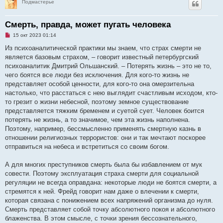
Подмастерье
Смерть, правда, может пугать человека
Н
15 окт 2023 01:14
е
п
Из психоаналитической практики мы знаем, что страх смерти не
р
является базовым страхом, – говорит известный петербургский
о
ч
психоаналитик Дмитрий Ольшанский. – Потерять жизнь – это не то,
и
чего боятся все люди без исключения. Для кого-то жизнь не
т
а
представляет особой ценности, для кого-то она омерзительна
н
настолько, что расстаться с нею выглядит счастливым исходом, кто-
н
о
то грезит о жизни небесной, поэтому земное существование
е
представляется тяжким бременем и суетой сует. Человек боится
с
о
потерять не жизнь, а то значимое, чем эта жизнь наполнена.
о
Поэтому, например, бессмысленно применять смертную казнь в
б
щ
отношении религиозных террористов: они и так мечтают поскорее
е
отправиться на небеса и встретиться со своим богом.
н
и
е
А для многих преступников смерть была бы избавлением от мук
совести. Поэтому эксплуатация страха смерти для социальной
регуляции не всегда оправдана: некоторые люди не боятся смерти, а
стремятся к ней. Фрейд говорит нам даже о влечении к смерти,
которая связана с понижением всех напряжений организма до нуля.
Смерть представляет собой точку абсолютного покоя и абсолютного
блаженства. В этом смысле, с точки зрения бессознательного,