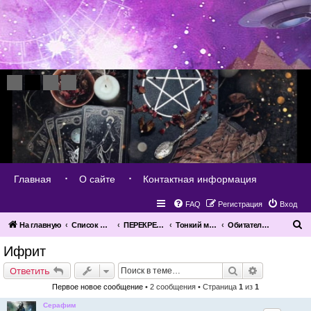
Главная
О сайте
Контактная информация
FAQ
Регистрация
Вход
П
На главную
Список форумов
ПЕРЕКРЕСТОК МИРОВ
Тонкий мир вокруг нас
Обитатели тонкого мира
о
Ифрит
и
Поиск
Расширенн
Ответить
с
Первое новое сообщение
• 2 сообщения • Страница
1
из
1
к
Серафим