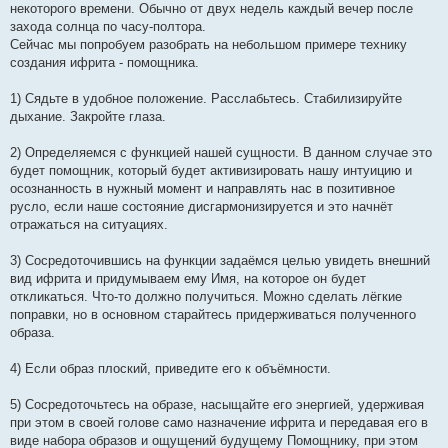
некоторого времени. Обычно от двух недель каждый вечер после
захода солнца по часу-полтора.
Сейчас мы попробуем разобрать на небольшом примере технику
создания ифрита - помощника.
1) Сядьте в удобное положение. Расслабьтесь. Стабилизируйте
дыхание. Закройте глаза.
2) Определяемся с функцией нашей сущности. В данном случае это
будет помощник, который будет активизировать нашу интуицию и
осознанность в нужный момент и направлять нас в позитивное
русло, если наше состояние дисгармонизируется и это начнёт
отражаться на ситуациях.
3) Сосредоточившись на функции задаёмся целью увидеть внешний
вид ифрита и придумываем ему Имя, на которое он будет
откликаться. Что-то должно получиться. Можно сделать лёгкие
поправки, но в основном старайтесь придерживаться полученного
образа.
4) Если образ плоский, приведите его к объёмности.
5) Сосредоточьтесь на образе, насыщайте его энергией, удерживая
при этом в своей голове само назначение ифрита и передавая его в
виде набора образов и ощущений будущему Помощнику, при этом