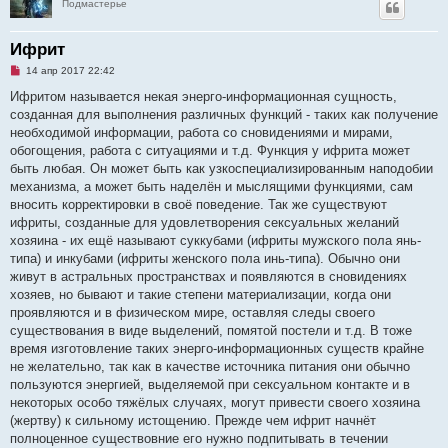
Подмастерье
Ифрит
Н
14 апр 2017 22:42
е
п
Ифритом называется некая энерго-информационная сущность,
р
созданная для выполнения различных функций - таких как получение
о
ч
необходимой информации, работа со сновидениями и мирами,
и
обогощения, работа с ситуациями и т.д. Функция у ифрита может
т
а
быть любая. Он может быть как узкоспециализированным наподобии
н
механизма, а может быть наделён и мыслящими функциями, сам
н
о
вносить корректировки в своё поведение. Так же существуют
е
ифриты, созданные для удовлетворения сексуальных желаний
с
о
хозяина - их ещё называют суккубами (ифриты мужского пола янь-
о
типа) и инкубами (ифриты женского пола инь-типа). Обычно они
б
щ
живут в астральных пространствах и появляются в сновидениях
е
хозяев, но бывают и такие степени материализации, когда они
н
и
проявляются и в физическом мире, оставляя следы своего
е
существования в виде выделений, помятой постели и т.д. В тоже
время изготовление таких энерго-информационных существ крайне
не желательно, так как в качестве источника питания они обычно
пользуются энергией, выделяемой при сексуальном контакте и в
некоторых особо тяжёлых случаях, могут привести своего хозяина
(жертву) к сильному истощению. Прежде чем ифрит начнёт
полноценное существовние его нужно подпитывать в течении