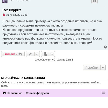
Re: Ифрит
Н
31 янв 2022 01:40
е
п
В общем плане была приведена схема создания ифритов, но и она
р
разумеется содержит некоторые нюансы.
о
ч
На основе предоставленных техник вы можете самостоятельно
и
придумать свои астральные инструменты, вкладывая в них
т
а
интересующие вас функции и смело использовать в жизни. Просто
н
подключите свою фантазию и позвольте себе быть творцом!
н
о
е
с
Ответить
о
о
2 сообщения • Страница
1
из
1
б
щ
е
Перейти
н
и
е
КТО СЕЙЧАС НА КОНФЕРЕНЦИИ
Сейчас этот форум просматривают: нет зарегистрированных пользователей и 1
гость
На главную
Список форумов
2016, Клуб эзотерики и непознанного