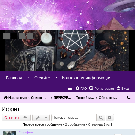
Главная
О сайте
Контактная информация
FAQ
Регистрация
Вход
П
На главную
Список форумов
ПЕРЕКРЕСТОК МИРОВ
Тонкий мир вокруг нас
Обитатели тонкого мира
о
Ифрит
и
Поиск
Расширенн
Ответить
с
Первое новое сообщение
• 2 сообщения • Страница
1
из
1
к
Серафим