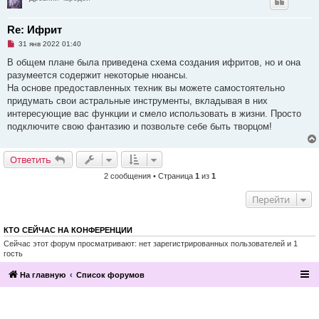
Re: Ифрит
Н
31 янв 2022 01:40
е
п
В общем плане была приведена схема создания ифритов, но и она
р
разумеется содержит некоторые нюансы.
о
ч
На основе предоставленных техник вы можете самостоятельно
и
придумать свои астральные инструменты, вкладывая в них
т
а
интересующие вас функции и смело использовать в жизни. Просто
н
подключите свою фантазию и позвольте себе быть творцом!
н
о
е
с
Ответить
о
о
2 сообщения • Страница
1
из
1
б
щ
е
Перейти
н
и
е
КТО СЕЙЧАС НА КОНФЕРЕНЦИИ
Сейчас этот форум просматривают: нет зарегистрированных пользователей и 1
гость
На главную
Список форумов
2016, Клуб эзотерики и непознанного