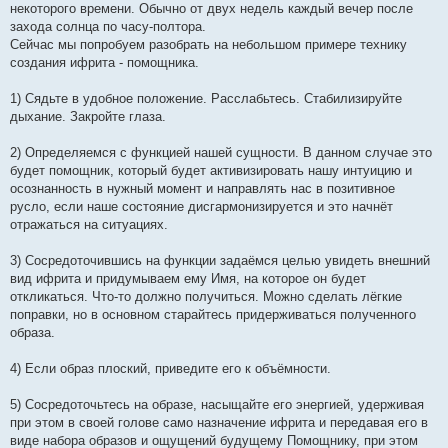
некоторого времени. Обычно от двух недель каждый вечер после
захода солнца по часу-полтора.
Сейчас мы попробуем разобрать на небольшом примере технику
создания ифрита - помощника.
1) Сядьте в удобное положение. Расслабьтесь. Стабилизируйте
дыхание. Закройте глаза.
2) Определяемся с функцией нашей сущности. В данном случае это
будет помощник, который будет активизировать нашу интуицию и
осознанность в нужный момент и направлять нас в позитивное
русло, если наше состояние дисгармонизируется и это начнёт
отражаться на ситуациях.
3) Сосредоточившись на функции задаёмся целью увидеть внешний
вид ифрита и придумываем ему Имя, на которое он будет
откликаться. Что-то должно получиться. Можно сделать лёгкие
поправки, но в основном старайтесь придерживаться полученного
образа.
4) Если образ плоский, приведите его к объёмности.
5) Сосредоточьтесь на образе, насыщайте его энергией, удерживая
при этом в своей голове само назначение ифрита и передавая его в
виде набора образов и ощущений будущему Помощнику, при этом