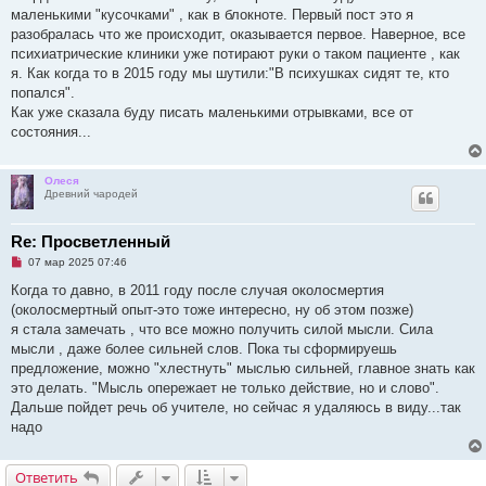
ч
маленькими "кусочками" , как в блокноте. Первый пост это я
и
разобралась что же происходит, оказывается первое. Наверное, все
т
а
психиатрические клиники уже потирают руки о таком пациенте , как
н
я. Как когда то в 2015 году мы шутили:"В психушках сидят те, кто
н
о
попался".
е
Как уже сказала буду писать маленькими отрывками, все от
с
о
состояния...
о
б
щ
е
Олеся
н
Древний чародей
и
е
Re: Просветленный
Н
07 мар 2025 07:46
е
п
Когда то давно, в 2011 году после случая околосмертия
р
(околосмертный опыт-это тоже интересно, ну об этом позже)
о
ч
я стала замечать , что все можно получить силой мысли. Сила
и
мысли , даже более сильней слов. Пока ты сформируешь
т
а
предложение, можно "хлестнуть" мыслью сильней, главное знать как
н
это делать. "Мысль опережает не только действие, но и слово".
н
о
Дальше пойдет речь об учителе, но сейчас я удаляюсь в виду...так
е
надо
с
о
о
б
Ответить
щ