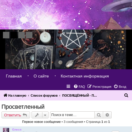
Главная
О сайте
Контактная информация
FAQ
Регистрация
Вход
П
На главную
Список форумов
ПОСВЯЩЁННЫЙ - ПРОСВЕТЛЕННЫЙ
о
Просветленный
и
Поиск
Расширенн
Ответить
с
Первое новое сообщение
• 3 сообщения • Страница
1
из
1
к
Олеся