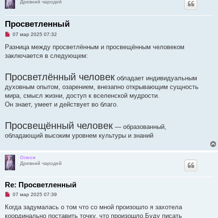
Древний чародей
Просветленный
Н
07 мар 2025 07:32
е
п
Разница между просветлённым и просвещённым человеком
р
заключается в следующем:
о
ч
и
Просветлённый человек
т
обладает индивидуальным
а
духовным опытом, озарением, внезапно открывающим сущность
н
н
мира, смысл жизни, доступ к вселенской мудрости.
о
Он знает, умеет и действует во благо.
е
с
о
о
Просвещённый человек
— образованный,
б
щ
обладающий высоким уровнем культуры и знаний
е
н
и
е
Олеся
Древний чародей
Re: Просветленный
Н
07 мар 2025 07:39
е
п
Когда задумалась о том что со мной произошло я захотела
р
координально поставить точку, что произошло.Буду писать
о