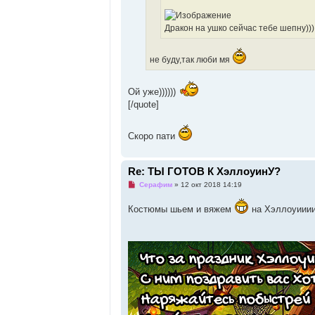
и
е
Дракон на ушко сейчас тебе шепну)))
не буду,так люби мя
Ой уже))))))
[/quote]
Скоро пати
Re: ТЫ ГОТОВ К ХэллоуинУ?
Н
Серафим
»
12 окт 2018 14:19
е
п
Костюмы шьем и вяжем
на Хэллоуиии
р
о
ч
и
т
а
н
н
о
е
с
о
о