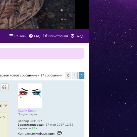
Ссылки
FAQ
Регистрация
Вход
1
2
Пред.
ервое новое сообщение
• 17 сообщений
11:06
Харли Квинн
Подмастерье
5:39
Сообщения:
397
Зарегистрирован:
17 мар 2017 12:32
Карма:
+
23
-
К
Контактная информация:
о