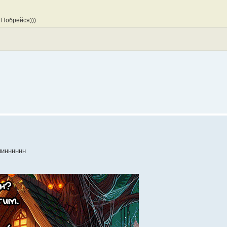
 Побрейся)))
иинннннн