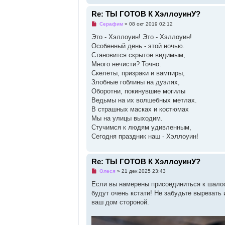
Re: ТЫ ГОТОВ К ХэллоуинУ?
Н
Серафим
»
08 окт 2019 02:12
е
п
Это - Хэллоуин! Это - Хэллоуин!
р
Особенный день - этой ночью.
о
ч
Становится скрытое видимым,
и
Много нечисти? Точно.
т
а
Скелеты, призраки и вампиры,
н
Злобные гоблины на дуэлях,
н
о
Оборотни, покинувшие могилы
е
Ведьмы на их волшебных метлах.
с
о
В страшных масках и костюмах
о
Мы на улицы выходим.
б
щ
Стучимся к людям удивленным,
е
Сегодня праздник наш - Хэллоуин!
н
и
е
Re: ТЫ ГОТОВ К ХэллоуинУ?
Н
Олеся
»
21 дек 2025 23:43
е
п
Если вы намерены присоединиться к шалос
р
будут очень кстати! Не забудьте вырезать
о
ч
ваш дом стороной.
и
т
а
н