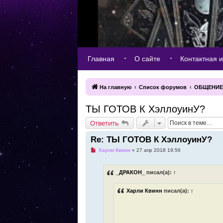
Главная
О сайте
Контактная 
На главную
Список форумов
ОБЩЕНИЕ
ТЫ ГОТОВ К ХэллоуинУ?
Ответить
Re: ТЫ ГОТОВ К ХэллоуинУ?
Н
Харли Квинн
»
27 апр 2018 19:56
е
п
р
_ДРАКОН_
писал(а):
↑
о
ч
и
Харли Квинн
писал(а):
↑
т
а
н
н
о
е