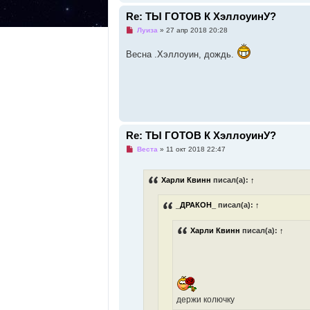
б
Re: ТЫ ГОТОВ К ХэллоуинУ?
щ
е
Н
Луиза
»
27 апр 2018 20:28
н
е
и
п
е
Весна .Хэллоуин, дождь.
р
о
ч
и
т
а
н
н
о
е
Re: ТЫ ГОТОВ К ХэллоуинУ?
с
о
Н
Веста
»
11 окт 2018 22:47
о
е
б
п
щ
р
е
Харли Квинн
писал(а):
↑
о
н
ч
и
и
е
_ДРАКОН_
писал(а):
↑
т
а
н
Харли Квинн
писал(а):
↑
н
о
е
с
о
о
б
щ
е
держи колючку
н