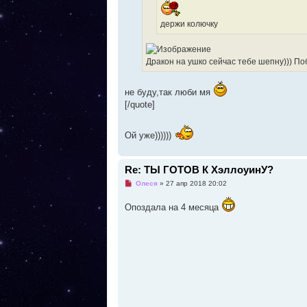
с
о
о
держи колючку
б
щ
е
н
Дракон на ушко сейчас тебе шепну))) По
и
е
не буду,так люби мя
[/quote]
Ой уже))))))
Re: ТЫ ГОТОВ К ХэллоуинУ?
Н
Олеся
»
27 апр 2018 20:02
е
п
Опоздала на 4 месяца
р
о
ч
и
т
а
н
н
о
е
с
о
о