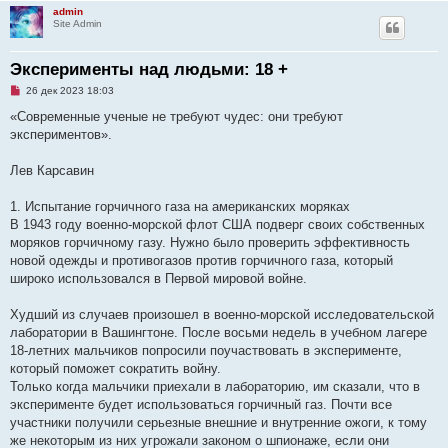
admin
Site Admin
Эксперименты над людьми: 18 +
Н
26 дек 2023 18:03
е
п
«Современные ученые не требуют чудес: они требуют
р
экспериментов».
о
ч
и
Лев Карсавин
т
а
н
1. Испытание горчичного газа на американских моряках
н
о
В 1943 году военно-морской флот США подверг своих собственных
е
моряков горчичному газу. Нужно было проверить эффективность
с
о
новой одежды и противогазов против горчичного газа, который
о
широко использовался в Первой мировой войне.
б
щ
е
Худший из случаев произошел в военно-морской исследовательской
н
и
лаборатории в Вашингтоне. После восьми недель в учебном лагере
е
18-летних мальчиков попросили поучаствовать в эксперименте,
который поможет сократить войну.
Только когда мальчики приехали в лабораторию, им сказали, что в
эксперименте будет использоваться горчичный газ. Почти все
участники получили серьезные внешние и внутренние ожоги, к тому
же некоторым из них угрожали законом о шпионаже, если они