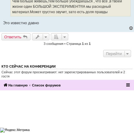
ч
Чем больше живешь,тем больше убеждаешься , что все ,в твоей
е
и
жизни один БОЛЬШОЙ ЭКСПЕРИМЕНТ!!!А мы расходный
т
а
материал.Может грустно звучит, зато есть доля правды
н
н
о
Это известно давно
е
с
о
Ответить
о
б
щ
3 сообщения • Страница
1
из
1
е
н
Перейти
и
е
КТО СЕЙЧАС НА КОНФЕРЕНЦИИ
Сейчас этот форум просматривают: нет зарегистрированных пользователей и 2
гостя
На главную
Список форумов
2016, Клуб эзотерики и непознанного
“Эзомагистраль”. Вы можете больше,
чем вам известно.
Разработка и поддержка сайта —
По вопросам сотрудничества
компания «Манатекс».
обращайтесь по адресу info@ezo-
magistral.ru