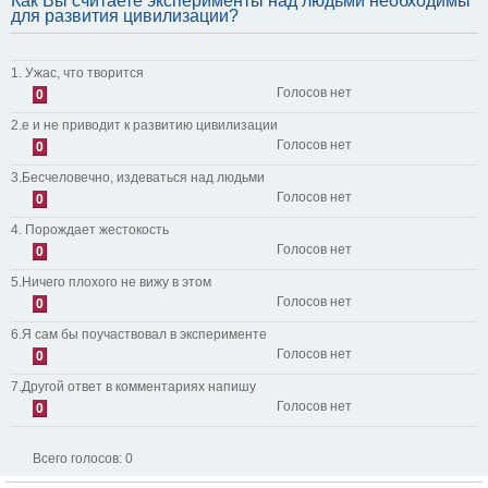
Как Вы считаете эксперименты над людьми необходимы
для развития цивилизации?
1. Ужас, что творится
Голосов нет
0
2.е и не приводит к развитию цивилизации
Голосов нет
0
3.Бесчеловечно, издеваться над людьми
Голосов нет
0
4. Порождает жестокость
Голосов нет
0
5.Ничего плохого не вижу в этом
Голосов нет
0
6.Я сам бы поучаствовал в эксперименте
Голосов нет
0
7.Другой ответ в комментариях напишу
Голосов нет
0
Всего голосов:
0