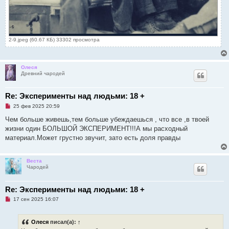
2-9.jpeg (60.67 КБ) 33302 просмотра
Олеся
Древний чародей
Re: Эксперименты над людьми: 18 +
Н
25 фев 2025 20:59
е
п
Чем больше живешь,тем больше убеждаешься , что все ,в твоей
р
жизни один БОЛЬШОЙ ЭКСПЕРИМЕНТ!!!А мы расходный
о
ч
материал.Может грустно звучит, зато есть доля правды
и
т
а
н
Веста
н
Чародей
о
е
с
Re: Эксперименты над людьми: 18 +
о
о
Н
17 сен 2025 16:07
б
е
щ
п
е
р
Олеся
писал(а):
↑
н
о
и