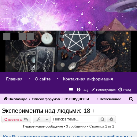
Главная
О сайте
Контактная информация
FAQ
Регистрация
Вход
П
На главную
Список форумов
ОЧЕВИДНОЕ И НЕВЕРОЯТНОЕ
Непознанное
о
Эксперименты над людьми: 18 +
и
Поиск
Расширенн
Ответить
с
Первое новое сообщение
• 3 сообщения • Страница
1
из
1
к