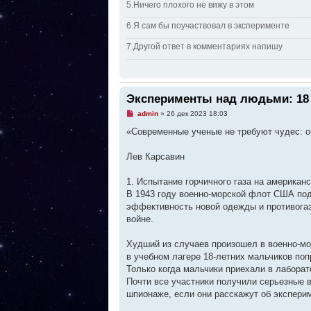
5.Ничего плохого не вижу в этом
6.Я сам бы поучаствовал в эксперименте
7.Другой ответ в комментариях напишу
Эксперименты над людьми: 18
Н
admin
»
26 дек 2023 18:03
е
п
«Современные ученые не требуют чудес: о
р
о
ч
Лев Карсавин
и
т
а
1. Испытание горчичного газа на американ
н
В 1943 году военно-морской флот США под
н
о
эффективность новой одежды и противогаз
е
войне.
с
о
о
Худший из случаев произошел в военно-мо
б
щ
в учебном лагере 18-летних мальчиков поп
е
Только когда мальчики приехали в лаборат
н
и
Почти все участники получили серьезные в
е
шпионаже, если они расскажут об экспери