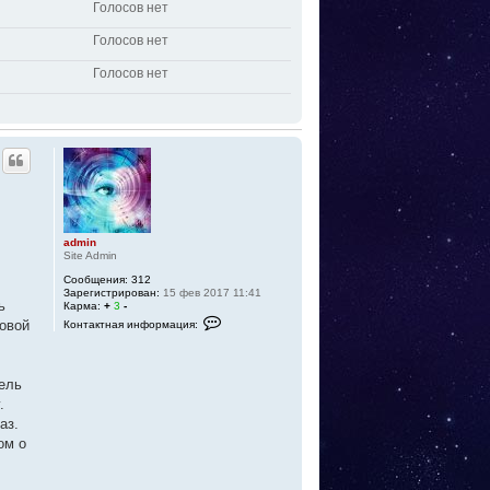
Голосов нет
Голосов нет
Голосов нет
admin
Site Admin
Сообщения:
312
Зарегистрирован:
15 фев 2017 11:41
ь
Карма:
+
3
-
К
ровой
Контактная информация:
о
н
т
а
ель
к
т
.
н
аз.
а
я
ом о
и
н
ф
о