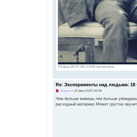
2-9.jpeg (60.67 КБ) 33296 просмотров
Re: Эксперименты над людьми: 18 
Н
Олеся
»
25 фев 2025 20:59
е
п
Чем больше живешь,тем больше убеждаеш
р
расходный материал.Может грустно звучит
о
ч
и
т
а
н
н
о
е