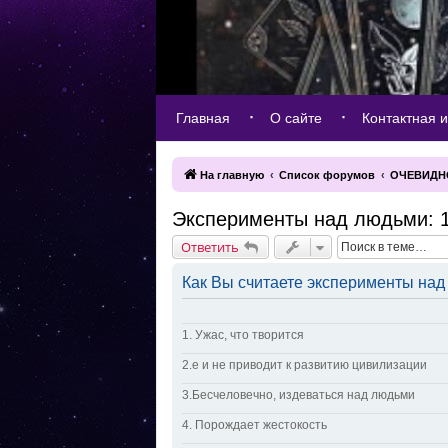
Главная
О сайте
Контактная 
На главную
Список форумов
ОЧЕВИДН
Эксперименты над людьми: 
Ответить
Как Вы считаете эксперименты на
1. Ужас, что творится
2.е и не приводит к развитию цивилизации
3.Бесчеловечно, издеваться над людьми
4. Порождает жестокость