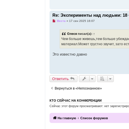
с
о
о
б
Re: Эксперименты над людьми: 18 
щ
е
Н
Веста
»
17 сен 2025 16:07
н
е
и
п
е
р
Олеся
писал(а):
↑
о
ч
Чем больше живешь,тем больше убежда
и
материал.Может грустно звучит, зато ес
т
а
н
Это известно давно
н
о
е
с
о
о
б
Ответить
щ
е
н
Вернуться в «Непознанное»
и
е
КТО СЕЙЧАС НА КОНФЕРЕНЦИИ
Сейчас этот форум просматривают: нет зарегистриро
На главную
Список форумов