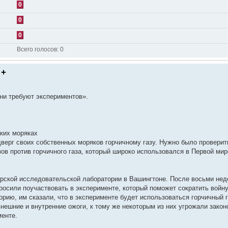
0
0
0
Всего голосов:
0
 +
ни требуют экспериментов».
ских моряках
верг своих собственных моряков горчичному газу. Нужно было проверит
ов против горчичного газа, который широко использовался в Первой ми
рской исследовательской лаборатории в Вашингтоне. После восьми нед
росили поучаствовать в эксперименте, который поможет сократить войну
орию, им сказали, что в эксперименте будет использоваться горчичный г
нешние и внутренние ожоги, к тому же некоторым из них угрожали закон
менте.