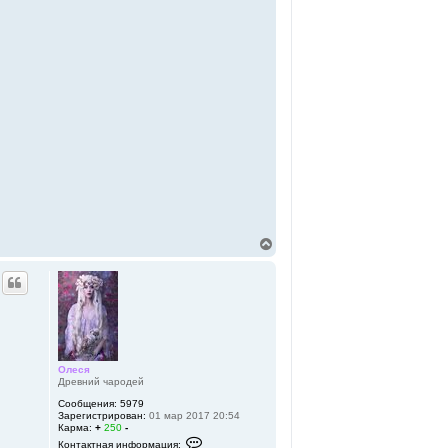
В
е
р
н
у
т
ь
с
я
к
Олеся
Древний чародей
н
а
Сообщения:
5979
ч
Зарегистрирован:
01 мар 2017 20:54
а
Карма:
+
250
-
л
К
Контактная информация: