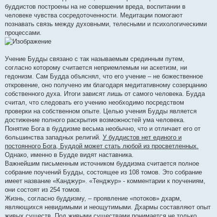
буддистов построены на не совершении вреда, воспитании в
человеке чувства сосредоточенности. Медитации помогают
познавать связь между духовными, телесными и психологическими
процессами.
Учение Будды связано с так называемым срединным путем,
согласно которому считается неприемлемым ни аскетизм, ни
гедонизм. Сам Будда объяснял, что его учение – не божественное
откровение, оно получено им благодаря медитативному созерцанию
собственного духа. Итоги зависят лишь от самого человека. Будда
считал, что следовать его учению необходимо посредством
проверки на собственном опыте. Целью учения Будды является
достижение полного раскрытия возможностей ума человека.
Понятие Бога в буддизме весьма необычно, что и отличает его от
большинства западных религий.
У буддистов нет единого и
постоянного Бога, Буддой может стать любой из просветленных.
Однако, именно в Будде видят наставника.
Важнейшим письменным источником буддизма считается полное
собрание поучений Будды, состоящее из 108 томов. Это собрание
имеет название «Канджур». «Тенджур» - комментарии к поучениям,
они состоят из 254 томов.
Жизнь, согласно буддизму, – проявление «потоков» дхарм,
являющихся невидимыми и неощутимыми. Дхармы составляют опыт
живых существ. Под живыми существами понимается не только