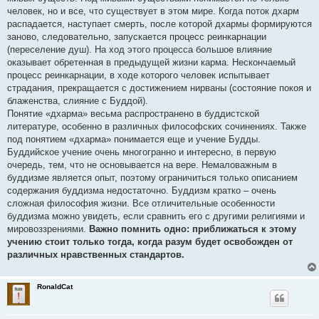
человек, но и все, что существует в этом мире. Когда поток дхарм
распадается, наступает смерть, после которой дхармы формируются
заново, следовательно, запускается процесс реинкарнации
(переселение душ). На ход этого процесса большое влияние
оказывает обретенная в предыдущей жизни карма. Нескончаемый
процесс реинкарнации, в ходе которого человек испытывает
страдания, прекращается с достижением нирваны (состояние покоя и
блаженства, слияние с Буддой).
Понятие «дхарма» весьма распространено в буддистской
литературе, особенно в различных философских сочинениях. Также
под понятием «дхарма» понимается еще и учение Будды.
Буддийское учение очень многогранно и интересно, в первую
очередь, тем, что не основывается на вере. Немаловажным в
буддизме является опыт, поэтому ограничиться только описанием
содержания буддизма недостаточно. Буддизм кратко – очень
сложная философия жизни. Все отличительные особенности
буддизма можно увидеть, если сравнить его с другими религиями и
мировоззрениями.
Важно помнить одно: приближаться к этому
учению стоит только тогда, когда разум будет освобожден от
различных нравственных стандартов.
RonaldCat