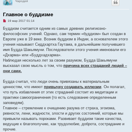
Чародей
Главное о буддизме
Н
19 мар 2017 01:14
е
п
Буддизм считается одним из самых древних религиозно-
р
философских учений. Однако, сам термин «буддизм» был создан в
о
ч
Европе уже в 19 веке. Возник буддизм в Индии, а основателем этого
и
учения называют Сиддхартха Гаутама, в дальнейшем получившего
т
а
имя Будда Шакьямуни. Последователи этого учения именовали его
н
«Дхарма» или «Буддхадхарма».
н
о
Наблюдая несколько лет за своим разумом, Будда Шакьямуни
е
высказал свою мысль о том, что
причина всех страданий людей –
с
о
они сами.
о
б
щ
Будда считал, что люди очень привязаны к материальным
е
ценностям, что имеют
привычку создавать иллюзии
. Он полагал,
н
и
что путь избавления от этих страданий состоит из медитации и
е
практики самоограничения (то есть следование определенным
заповедям).
Главное – стремление к очищению разума от страха, эгоизма,
ревности, лени, жадности, злости и других состояний, которые мы
привыкли называть пороками. Развивает буддизм такие качества,
ведущие к благополучию, как трудолюбие, доброта, сострадание и
прочие.