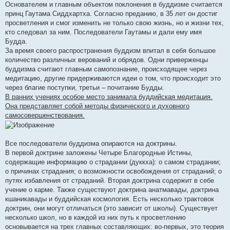
Основателем и главным объектом поклонения в буддизме считается
принц Гаутама Сиддхартха. Согласно преданию, в 35 лет он достиг
просветления и смог изменить не только свою жизнь, но и жизни тех,
кто следовал за ним. Последователи Гаутамы и дали ему имя
Будда.
За время своего распространения буддизм впитал в себя большое
количество различных верований и обрядов. Одни приверженцы
буддизма считают главным самопознание, происходящее через
медитацию, другие придерживаются идеи о том, что происходит это
через благие поступки, третьи – почитание Будды.
В ранних учениях особое место занимала буддийская медитация.
Она представляет собой методы физического и духовного
самосовершенствования.
Все последователи буддизма опираются на доктрины.
В первой доктрине заложены Четыре Благородные Истины,
содержащие информацию о страдании (дуккха): о самом страдании;
о причинах страдания; о возможности освобождения от страданий; о
путях избавления от страданий. Вторая доктрина содержит в себе
учение о карме. Также существуют доктрина анатмавады, доктрина
кшаникавады и буддийская космология. Есть несколько трактовок
доктрин, они могут отличаться (это зависит от школы). Существует
несколько школ, но в каждой из них путь к просветлению
основывается на трех главных составляющих: во-первых, это теория