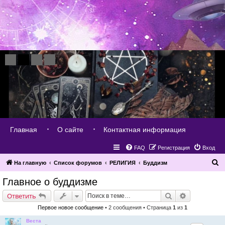
Главная
О сайте
Контактная информация
FAQ
Регистрация
Вход
П
На главную
Список форумов
РЕЛИГИЯ
Буддизм
о
Главное о буддизме
и
Поиск
Расширенн
Ответить
с
Первое новое сообщение
• 2 сообщения • Страница
1
из
1
к
Веста