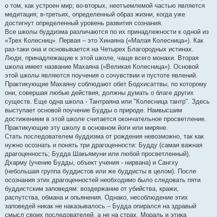
о том, как устроен мир; во-вторых, неотъемлемой частью является
медитация; в-третьих, определенный образ жизни, когда уже
достигнут определенный уровень развития сознания.
Все школы буддизма различаются по их принадлежности к одной из
«Трех Колесниц». Первая – это Хинаяна («Малая Колесница»). Как
раз-таки она и основывается на Четырех Благородных истинах.
Люди, принадлежащие к этой школе, чаще всего монахи. Вторая
школа имеет название Махаяна («Великая Колесница»). Основой
этой школы являются поучения о сочувствии и пустоте явлений.
Практикующие Махаяну соблюдают обет Бодхисаттвы, по которому
они, совершая любые действия, должны думать о благе других
существ. Еще одна школа - Тантраяна или "Колесница тантр". Здесь
выступает основой поучение Будды о природе. Наивысшим
достижением в этой школе считается окончательное просветление.
Практикующие эту школу в основном йоги или миряне.
Стать последователем буддизма от рождения невозможно, так как
нужно осознать и понять три драгоценности: Будду (самая важная
драгоценность; Будда Шакьямуни или любой просветленный),
Дхарму (учение Будды, объект учения - нирвана) и Сангху
(небольшая группа буддистов или же буддисты в целом). После
осознания этих драгоценностей необходимо было следовать пяти
буддистским заповедям: воздержание от убийства, кражи,
распутства, обмана и опьянения. Однако, несоблюдение этих
заповедей никак не наказывалось – Будда опирался на здравый
смысл своих последователей, а не на страх. Мораль и этика