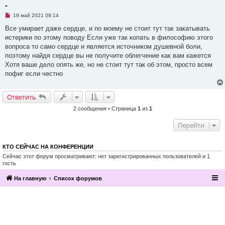
-
Н
19 май 2021 09:14
е
п
Все умирает даже сердце, и по моему не стоит тут так закатывать
р
истерики по этому поводу Если уже так копать в философию этого
о
ч
вопроса то само сердце и является источником душевной боли,
и
поэтому найдя сердце вы не получите облегчение как вам кажется
т
а
Хотя ваше дело опять же, но не стоит тут так об этом, просто всем
н
пофиг если честно
н
о
е
с
Ответить
о
о
2 сообщения • Страница
1
из
1
б
щ
е
Перейти
н
и
е
КТО СЕЙЧАС НА КОНФЕРЕНЦИИ
Сейчас этот форум просматривают: нет зарегистрированных пользователей и 1
гость
На главную
Список форумов
2016, Клуб эзотерики и непознанного
“Эзомагистраль”. Вы можете больше,
чем вам известно.