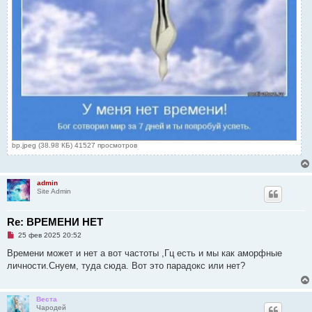
bp.jpeg (38.98 КБ) 41527 просмотров
admin
Site Admin
Re: ВРЕМЕНИ НЕТ
Н
25 фев 2025 20:52
е
п
Времени может и нет а вот частоты ,Гц есть и мы как аморфные
р
личности.Снуем, туда сюда. Вот это парадокс или нет?
о
ч
и
т
Веста
а
Чародей
н