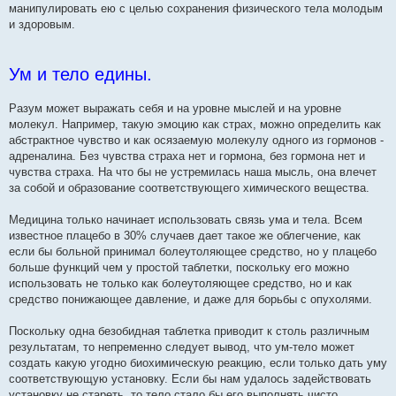
манипулировать ею с целью сохранения физического тела молодым
и здоровым.
Ум и тело едины.
Разум может выражать себя и на уровне мыслей и на уровне
молекул. Например, такую эмоцию как страх, можно определить как
абстрактное чувство и как осязаемую молекулу одного из гормонов -
адреналина. Без чувства страха нет и гормона, без гормона нет и
чувства страха. На что бы не устремилась наша мысль, она влечет
за собой и образование соответствующего химического вещества.
Медицина только начинает использовать связь ума и тела. Всем
известное плацебо в 30% случаев дает такое же облегчение, как
если бы больной принимал болеутоляющее средство, но у плацебо
больше функций чем у простой таблетки, поскольку его можно
использовать не только как болеутоляющее средство, но и как
средство понижающее давление, и даже для борьбы с опухолями.
Поскольку одна безобидная таблетка приводит к столь различным
результатам, то непременно следует вывод, что ум-тело может
создать какую угодно биохимическую реакцию, если только дать уму
соответствующую установку. Если бы нам удалось задействовать
установку не стареть, то тело стало бы его выполнять чисто