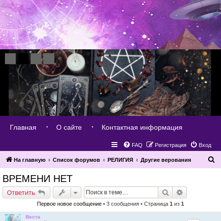
Главная
О сайте
Контактная информация
FAQ
Регистрация
Вход
П
На главную
Список форумов
РЕЛИГИЯ
Другие верования
о
ВРЕМЕНИ НЕТ
и
Поиск
Расширенн
Ответить
с
Первое новое сообщение
• 3 сообщения • Страница
1
из
1
к
Веста