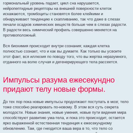
гормональный уровень падает, цикл сна нарушается,
нейропептидные рецепторы на внешней поверхности клеток
искажаются, тромбоциты становятся более клейкими и
обнаруживают тенденцию к скапливанию, так что даже в слезах
печали осадков химических веществ больше чем в слезах радости.
В радости весь химический профиль совершенно меняется на
противоположный.
Вся биохимия происходит внутри сознания; каждая клетка
полностью сознает, что и как вы думаете. Как только вы усвоите
этот факт, вся иллюзия по поводу того, что вы жертва неразумного,
отданного на волю случая и дегенерирующего тела рассеется.
Импульсы разума ежесекундно
придают телу новые формы.
До тех пор пока новые импульсы продолжают поступать в мозг, тело
тоже способно реагировать по-новому. В этом вся суть секрета
молодости. Новые знания, новые умения, новые пути видения мира
способствуют развитию ума-тела, и пока это происходит, остается
ярко выраженной естественная тенденция к ежесекундному
обновлению. Там, где гнездится ваша вера в то, что тело со