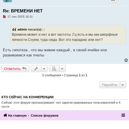
н
о
е
Re: ВРЕМЕНИ НЕТ
с
Н
о
17 сен 2025 16:11
е
о
п
б
р
щ
admin
писал(а):
↑
о
е
ч
н
Времени может и нет а вот частоты ,Гц есть и мы как аморфные
и
и
личности.Снуем, туда сюда. Вот это парадокс или нет?
т
е
а
н
Есть гипотеза , что мы живем каждый , в своей ячейке или
н
о
развиваемся как пчелы
е
с
о
Ответить
о
б
щ
3 сообщения • Страница
1
из
1
е
н
Перейти
и
е
КТО СЕЙЧАС НА КОНФЕРЕНЦИИ
Сейчас этот форум просматривают: нет зарегистрированных пользователей и 4
гостя
На главную
Список форумов