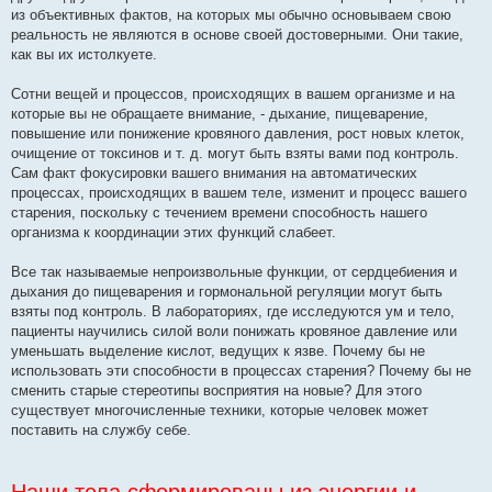
из объективных фактов, на которых мы обычно основываем свою
реальность не являются в основе своей достоверными. Они такие,
как вы их истолкуете.
Сотни вещей и процессов, происходящих в вашем организме и на
которые вы не обращаете внимание, - дыхание, пищеварение,
повышение или понижение кровяного давления, рост новых клеток,
очищение от токсинов и т. д. могут быть взяты вами под контроль.
Сам факт фокусировки вашего внимания на автоматических
процессах, происходящих в вашем теле, изменит и процесс вашего
старения, поскольку с течением времени способность нашего
организма к координации этих функций слабеет.
Все так называемые непроизвольные функции, от сердцебиения и
дыхания до пищеварения и гормональной регуляции могут быть
взяты под контроль. В лабораториях, где исследуются ум и тело,
пациенты научились силой воли понижать кровяное давление или
уменьшать выделение кислот, ведущих к язве. Почему бы не
использовать эти способности в процессах старения? Почему бы не
сменить старые стереотипы восприятия на новые? Для этого
существует многочисленные техники, которые человек может
поставить на службу себе.