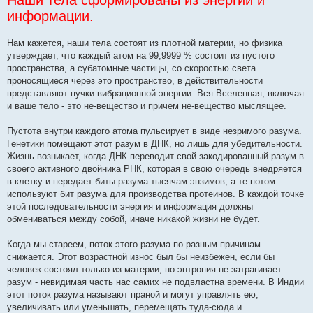
Наши тела сформированы из энергии и
информации.
Нам кажется, наши тела состоят из плотной материи, но физика
утверждает, что каждый атом на 99,9999 % состоит из пустого
пространства, а субатомные частицы, со скоростью света
проносящиеся через это пространство, в действительности
представляют пучки вибрационной энергии. Вся Вселенная, включая
и ваше тело - это не-вещество и причем не-вещество мыслящее.
Пустота внутри каждого атома пульсирует в виде незримого разума.
Генетики помещают этот разум в ДНК, но лишь для убедительности.
Жизнь возникает, когда ДНК переводит свой закодированный разум в
своего активного двойника РНК, которая в свою очередь внедряется
в клетку и передает биты разума тысячам энзимов, а те потом
используют бит разума для производства протеинов. В каждой точке
этой последовательности энергия и информация должны
обмениваться между собой, иначе никакой жизни не будет.
Когда мы стареем, поток этого разума по разным причинам
снижается. Этот возрастной износ был бы неизбежен, если бы
человек состоял только из материи, но энтропия не затрагивает
разум - невидимая часть нас самих не подвластна времени. В Индии
этот поток разума называют праной и могут управлять ею,
увеличивать или уменьшать, перемещать туда-сюда и