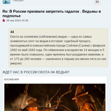
Чародей
Re: В России призвали запретить гадалок . Ведьмы в
подполье
Н
08 янв 2024 03:36
е
п
р
о
ч
Охота на салемских (сейлемских) ведьм — одна из самых
и
знаменитых охот на ведьм в истории: судебный процесс,
т
а
проходивший в новоанглийском городе Сейлем (Салем) с февраля
н
1692 по май 1693 года. По обвинению в колдовстве 14 женщин и 5
н
о
мужчин было повешено, один мужчина был раздавлен камнями, и
е
от 175 до 200 человек — заключено в тюрьму (не менее пяти из них
с
о
умерли)
о
б
щ
ЖДЕТ НАС В РОССИИ ОХОТА НА ВЕДЬМ?
е
н
ВЛОЖЕНИЯ
и
е