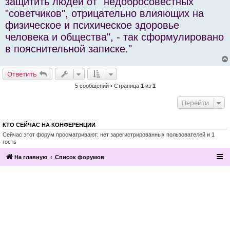
защитить людей от "недобросовестных
"советчиков", отрицательно влияющих на
физическое и психическое здоровье
человека и общества", - так сформулировано
в пояснительной записке."
Ответить
5 сообщений • Страница
1
из
1
Перейти
КТО СЕЙЧАС НА КОНФЕРЕНЦИИ
Сейчас этот форум просматривают: нет зарегистрированных пользователей и 1
гость
На главную
Список форумов
2016, Клуб эзотерики и непознанного
“Эзомагистраль”. Вы можете больше,
чем вам известно.
Разработка и поддержка сайта —
По вопросам сотрудничества
компания «Манатекс».
обращайтесь по адресу info@ezo-
magistral.ru