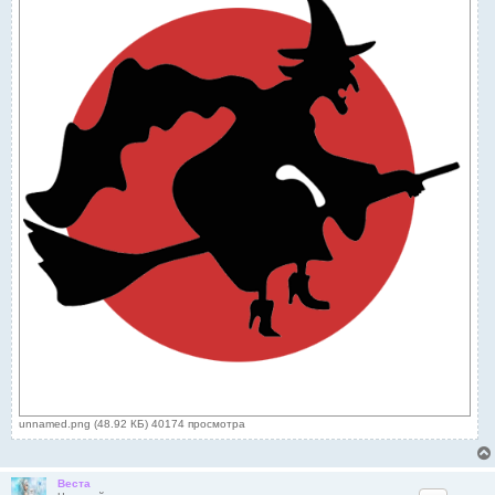
unnamed.png (48.92 КБ) 40174 просмотра
Веста