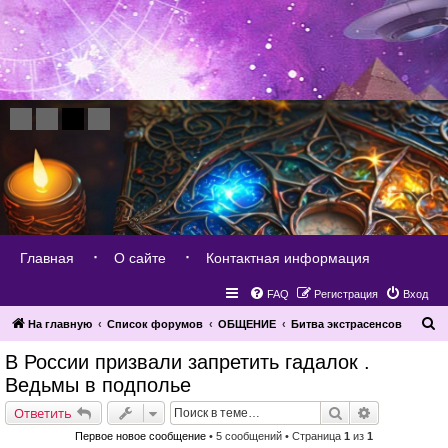
Главная
О сайте
Контактная информация
FAQ
Регистрация
Вход
П
На главную
Список форумов
ОБЩЕНИЕ
Битва экстрасенсов
о
В России призвали запретить гадалок .
и
Ведьмы в подполье
с
Поиск
Расширенн
Ответить
к
Первое новое сообщение
• 5 сообщений • Страница
1
из
1