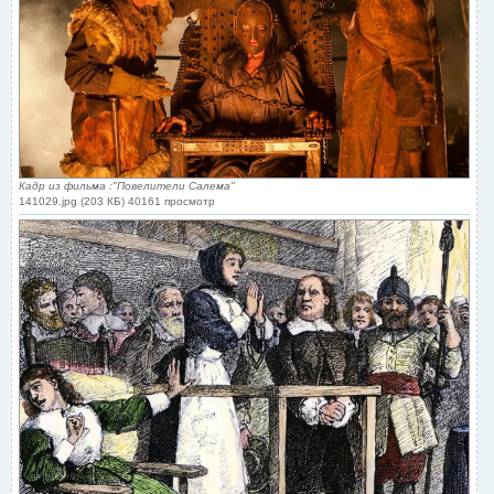
Кадр из фильма :"Повелители Салема"
141029.jpg (203 КБ) 40161 просмотр