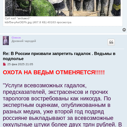
Суд над "ведьмой"
ktbf5w-yAeOEFh.jpg (467.8 КБ) 40163 просмотра
Олеся
Древний чародей
Re: В России призвали запретить гадалок . Ведьмы в
подполье
Н
25 фев 2025 21:05
е
ОХОТА НА ВЕДЬМ ОТМЕНЯЕТСЯ!!!!!
п
р
о
ч
"Услуги всевозможных гадалок,
и
т
предсказателей, экстрасенсов и прочих
а
н
тарологов востребованы как никогда. По
н
о
экспертным оценкам, опубликованным в
е
с
разных медиа, уже второй год подряд
о
о
россияне выкладывают за всевозможные
б
щ
оккультные штуки более двух трлн рублей. В
е