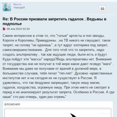
б
Веста
щ
Чародей
е
н
и
е
Re: В России призвали запретить гадалок . Ведьмы в
подполье
Н
08 янв 2024 03:34
е
п
Самое интересное в этом то, что "голые" артисты и поп звезды,
р
Короли и Королевы, Примадонны...на ТВ никого не смущают, такое
о
ч
творят, на голову "не оденешь" ,а тут вдруг эзотерика под запрет,
и
самосовершенствование . Для того чтоб что то запретить, надо
т
а
создать альтернативу , так как ищущие люди, были есть и будут.
н
Куда пойдут эти "массы" народа?Ведь альтернативы нет. Внимания
н
о
от государства они не получат в той мере какое дают псевдо "маги" .
е
Внимание мы даже не получаем от врачей в должной мере, в
с
о
большинстве случаев, тебя лечат "тяп-ляп". Духовно -нравственных
о
институтов нет и на сегодня их не существует в России. Я
б
щ
удивляюсь, что так бездумно запрещают, такую нишу магии,
е
гадалок, колдовства, огромную нишу. При этом никто не смотрит в
н
и
перед и не анализируют результат запрета. Особенно в России. А где
е
наше" сто раз отмерь, один раз отрежь"
ВЛОЖЕНИЯ