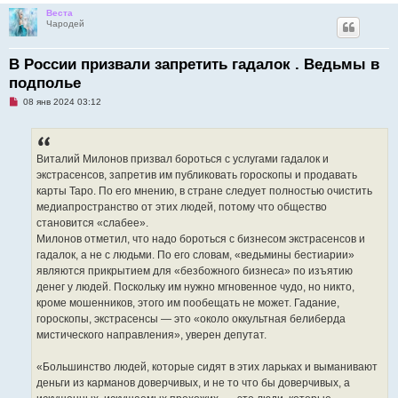
Веста
Чародей
В России призвали запретить гадалок . Ведьмы в
подполье
Н
08 янв 2024 03:12
е
п
р
о
ч
Виталий Милонов призвал бороться с услугами гадалок и
и
экстрасенсов, запретив им публиковать гороскопы и продавать
т
а
карты Таро. По его мнению, в стране следует полностью очистить
н
медиапространство от этих людей, потому что общество
н
о
становится «слабее».
е
Милонов отметил, что надо бороться с бизнесом экстрасенсов и
с
о
гадалок, а не с людьми. По его словам, «ведьмины бестиарии»
о
являются прикрытием для «безбожного бизнеса» по изъятию
б
щ
денег у людей. Поскольку им нужно мгновенное чудо, но никто,
е
кроме мошенников, этого им пообещать не может. Гадание,
н
и
гороскопы, экстрасенсы — это «около оккультная белиберда
е
мистического направления», уверен депутат.
«Большинство людей, которые сидят в этих ларьках и выманивают
деньги из карманов доверчивых, и не то что бы доверчивых, а