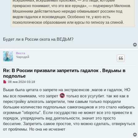
искушенных, искушаемых прохожих, — это люди, которые
прекрасно понимают, что это все ерунда», — подчеркнул Милонов.
Мошенники действительно нередко обманывают россиян под
видом гадалок и ясновидящих. Особенно те, у кого есть
психологическое образование или курсы по гипнозу за спиной.
Будет ли в России охота на ВЕДЬМ?
Веста
Чародей
Re: В России призвали запретить гадалок . Ведьмы в
подполье
Н
08 янв 2024 03:18
е
п
Выше была цитата о запрете на экстрасенсов ,магов и гадалок, НО
р
мы все понимаем, что запрет
только все усугубит. так же как в
о
ч
перестройку алкоголь запретили, тем самым только породили
и
большее количество подпольных самогонщиков и это стало набирать
т
а
огромные "обороты". Если государство не может все это привести в
н
порядок, упорядочить вид деятельности, значит это просто
н
о
бессилие. Запретить самое простое, что можно сделать, отвернуться
е
от проблемы. Но она не исчезнет
с
о
о