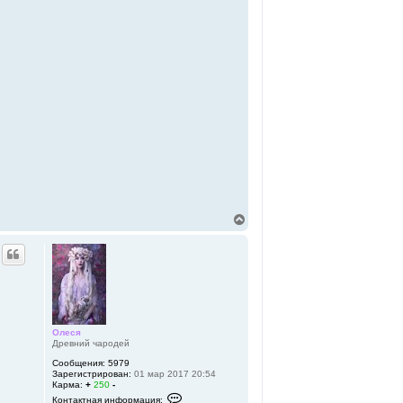
В
е
р
н
у
т
ь
с
я
к
Олеся
Древний чародей
н
а
Сообщения:
5979
ч
Зарегистрирован:
01 мар 2017 20:54
а
Карма:
+
250
-
л
К
Контактная информация: