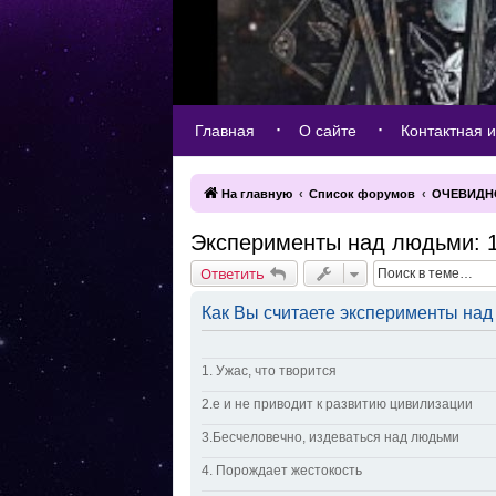
Главная
О сайте
Контактная 
На главную
Список форумов
ОЧЕВИДН
Эксперименты над людьми: 
Ответить
Как Вы считаете эксперименты на
1. Ужас, что творится
2.е и не приводит к развитию цивилизации
3.Бесчеловечно, издеваться над людьми
4. Порождает жестокость