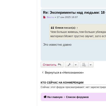
с
о
о
б
Re: Эксперименты над людьми: 18 
щ
е
Н
Веста
»
17 сен 2025 16:07
н
е
и
п
е
р
Олеся
писал(а):
↑
о
ч
Чем больше живешь,тем больше убежда
и
материал.Может грустно звучит, зато ес
т
а
н
Это известно давно
н
о
е
с
о
о
б
Ответить
щ
е
н
Вернуться в «Непознанное»
и
е
КТО СЕЙЧАС НА КОНФЕРЕНЦИИ
Сейчас этот форум просматривают: нет зарегистриро
На главную
Список форумов