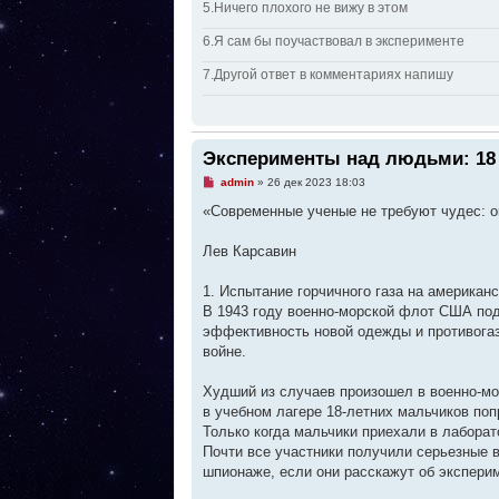
5.Ничего плохого не вижу в этом
6.Я сам бы поучаствовал в эксперименте
7.Другой ответ в комментариях напишу
Эксперименты над людьми: 18
Н
admin
»
26 дек 2023 18:03
е
п
«Современные ученые не требуют чудес: о
р
о
ч
Лев Карсавин
и
т
а
1. Испытание горчичного газа на американ
н
В 1943 году военно-морской флот США под
н
о
эффективность новой одежды и противогаз
е
войне.
с
о
о
Худший из случаев произошел в военно-мо
б
щ
в учебном лагере 18-летних мальчиков поп
е
Только когда мальчики приехали в лаборат
н
и
Почти все участники получили серьезные в
е
шпионаже, если они расскажут об экспери