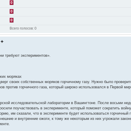
0
0
0
Всего голосов:
0
 +
ни требуют экспериментов».
ских моряках
верг своих собственных моряков горчичному газу. Нужно было проверит
ов против горчичного газа, который широко использовался в Первой ми
рской исследовательской лаборатории в Вашингтоне. После восьми нед
росили поучаствовать в эксперименте, который поможет сократить войну
орию, им сказали, что в эксперименте будет использоваться горчичный г
нешние и внутренние ожоги, к тому же некоторым из них угрожали закон
менте.