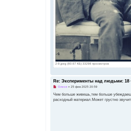
2-9.jpeg (60.67 КБ) 33298 просмотров
Re: Эксперименты над людьми: 18 
Н
Олеся
»
25 фев 2025 20:59
е
п
Чем больше живешь,тем больше убеждаеш
р
расходный материал.Может грустно звучит
о
ч
и
т
а
н
н
о
е