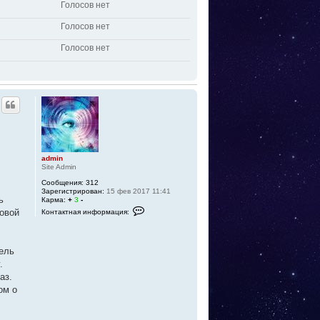
Голосов нет
Голосов нет
Голосов нет
admin
Site Admin
Сообщения:
312
Зарегистрирован:
15 фев 2017 11:41
ь
Карма:
+
3
-
К
ровой
Контактная информация:
о
н
т
а
ель
к
т
.
н
аз.
а
я
ом о
и
н
ф
о